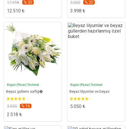
17.998
% 30
5.000
% 20
12.510 ₺
3.998 ₺
Bugün (Pazar) Teslimat
Bugün (Pazar) Teslimat
Beyaz güllerin saflığ�
Beyaz lilyumlar ve beyaz
3.030
% 16
5.050 ₺
2.518 ₺