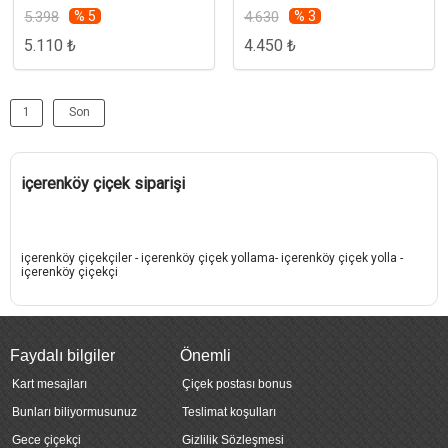
5.398
% 5
4.630
% 3
5.110 ₺
4.450 ₺
1
Son
içerenköy çiçek siparişi
içerenköy çiçekçiler - içerenköy çiçek yollama- içerenköy çiçek yolla -
içerenköy çiçekçi
Faydalı bilgiler
Önemli
Kart mesajları
Çiçek postası bonus
Bunları biliyormusunuz
Teslimat koşulları
Gece çiçekçi
Gizlilik Sözleşmesi