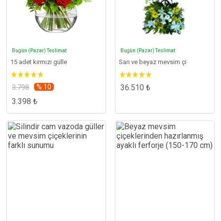
Bugün (Pazar) Teslimat
Bugün (Pazar) Teslimat
15 adet kırmızı gülle
Sarı ve beyaz mevsim çi
3.798
% 10
36.510 ₺
3.398 ₺