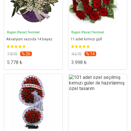
Bugün (Pazar) Teslimat
Bugün (Pazar) Teslimat
Akvaryum vazoda 14 beyaz
11 adet kırmızı güll
7.870
% 26
4.670
% 14
5.778 ₺
3.998 ₺