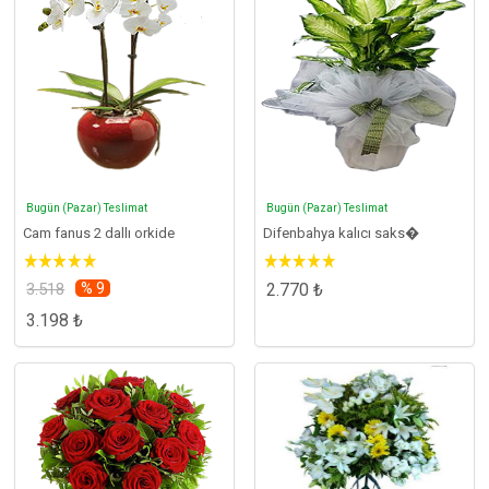
Bugün (Pazar) Teslimat
Bugün (Pazar) Teslimat
Cam fanus 2 dallı orkide
Difenbahya kalıcı saks�
3.518
% 9
2.770 ₺
3.198 ₺