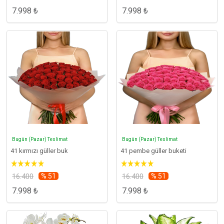
7.998 ₺
7.998 ₺
Bugün (Pazar) Teslimat
Bugün (Pazar) Teslimat
41 kırmızı güller buk
41 pembe güller buketi
16.400
% 51
16.400
% 51
7.998 ₺
7.998 ₺