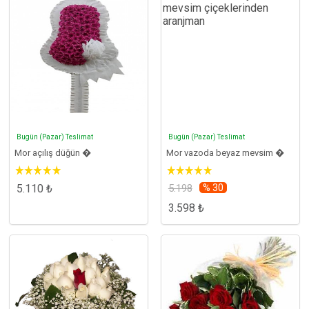
Bugün (Pazar) Teslimat
Bugün (Pazar) Teslimat
Mor açılış düğün �
Mor vazoda beyaz mevsim �
5.110 ₺
5.198
% 30
3.598 ₺