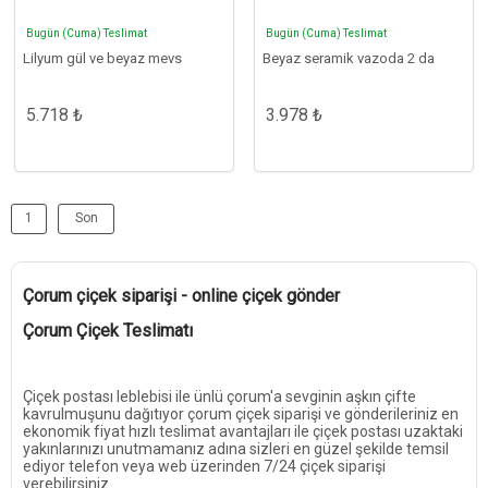
Bugün (Cuma) Teslimat
Bugün (Cuma) Teslimat
Lilyum gül ve beyaz mevs
Beyaz seramik vazoda 2 da
5.718 ₺
3.978 ₺
1
Son
Çorum çiçek siparişi - online çiçek gönder
Çorum Çiçek Teslimatı
Çiçek postası leblebisi ile ünlü çorum'a sevginin aşkın çifte
kavrulmuşunu dağıtıyor çorum çiçek siparişi ve gönderileriniz en
ekonomik fiyat hızlı teslimat avantajları ile çiçek postası uzaktaki
yakınlarınızı unutmamanız adına sizleri en güzel şekilde temsil
ediyor telefon veya web üzerinden 7/24 çiçek siparişi
verebilirsiniz.