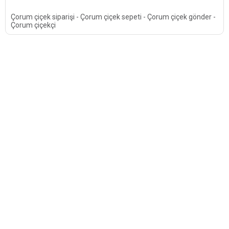
Çorum çiçek siparişi - Çorum çiçek sepeti - Çorum çiçek gönder -
Çorum çiçekçi
Faydalı bilgiler
Önemli
Kart mesajları
Çiçek postası bonus
Bunları biliyormusunuz
Teslimat koşulları
Gece çiçekçi
Gizlilik Sözleşmesi
Doğa
Kurumsal
istanbul
Bizi tanıyın
Çiçeklerin dili
Banka hesaplarımız
İletişim
Bayi başvuru
Guruplarımız
facebook.com