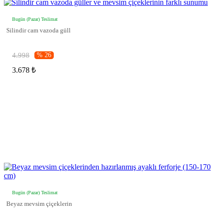
Bugün (Pazar) Teslimat
Silindir cam vazoda güll
4.998
% 26
3.678 ₺
Bugün (Pazar) Teslimat
Beyaz mevsim çiçeklerin