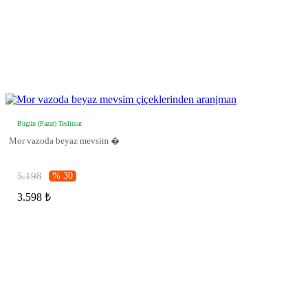
Bugün (Pazar) Teslimat
Mor vazoda beyaz mevsim �
5.198
% 30
3.598 ₺