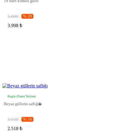
19 Adet kırmızı gülle
5.000
% 20
3.998 ₺
Bugün (Pazar) Teslimat
Beyaz güllerin saflığ�
3.030
% 16
2.518 ₺