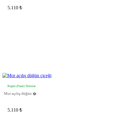
5.110 ₺
Bugün (Pazar) Teslimat
Mor açılış düğün �
5.110 ₺