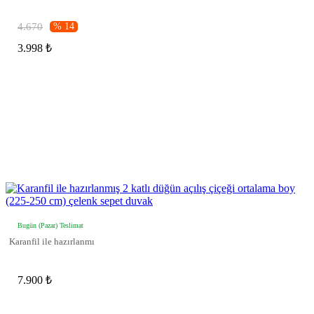
4.670
% 14
3.998 ₺
Bugün (Pazar) Teslimat
Karanfil ile hazırlanmı
7.900 ₺