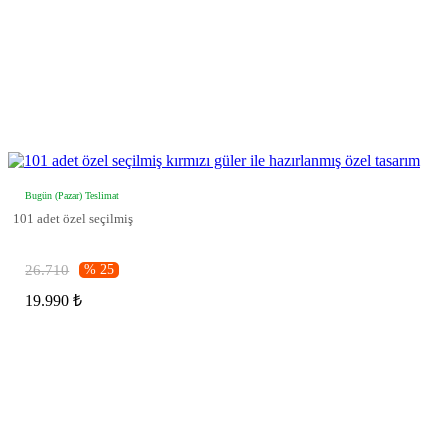
Bugün (Pazar) Teslimat
101 adet özel seçilmiş
26.710
% 25
19.990 ₺