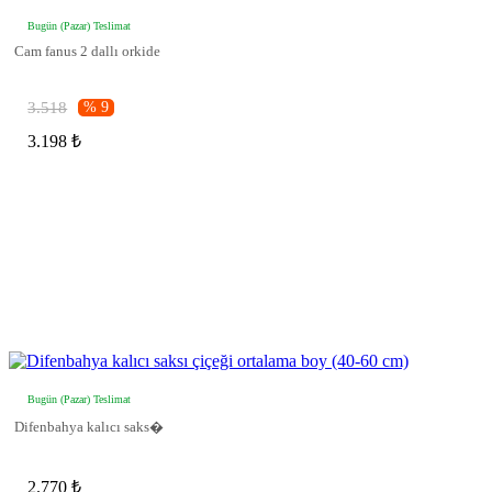
Bugün (Pazar) Teslimat
Cam fanus 2 dallı orkide
3.518
% 9
3.198 ₺
Bugün (Pazar) Teslimat
Difenbahya kalıcı saks�
2.770 ₺