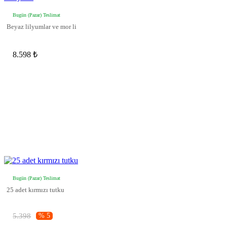
Bugün (Pazar) Teslimat
Beyaz lilyumlar ve mor li
8.598 ₺
Bugün (Pazar) Teslimat
25 adet kırmızı tutku
5.398
% 5