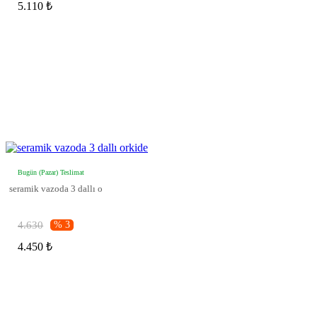
5.110 ₺
Bugün (Pazar) Teslimat
seramik vazoda 3 dallı o
4.630
% 3
4.450 ₺