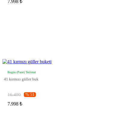
7.998 ₺
Bugün (Pazar) Teslimat
41 kırmızı güller buk
16.400
% 51
7.998 ₺