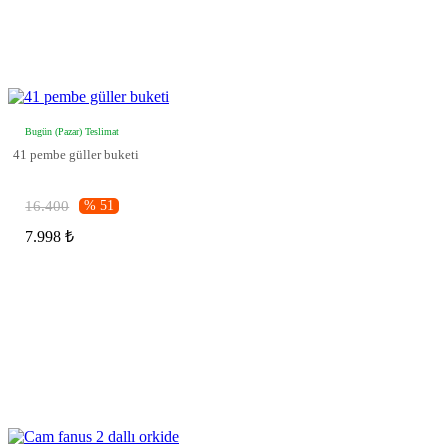
Bugün (Pazar) Teslimat
41 pembe güller buketi
16.400
% 51
7.998 ₺