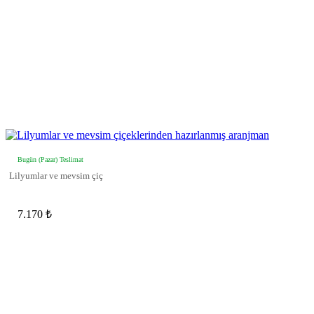
Bugün (Pazar) Teslimat
Lilyumlar ve mevsim çiç
7.170 ₺