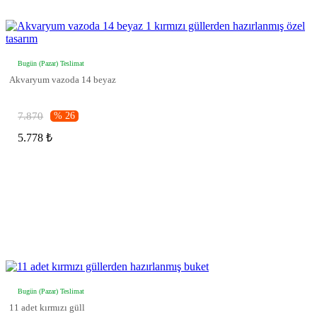
Bugün (Pazar) Teslimat
Akvaryum vazoda 14 beyaz
7.870
% 26
5.778 ₺
Bugün (Pazar) Teslimat
11 adet kırmızı güll