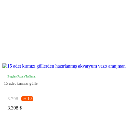
Bugün (Pazar) Teslimat
15 adet kırmızı gülle
3.798
% 10
3.398 ₺