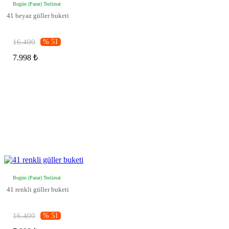
Bugün (Pazar) Teslimat
41 beyaz güller buketi
16.400
% 51
7.998 ₺
Bugün (Pazar) Teslimat
41 renkli güller buketi
16.400
% 51