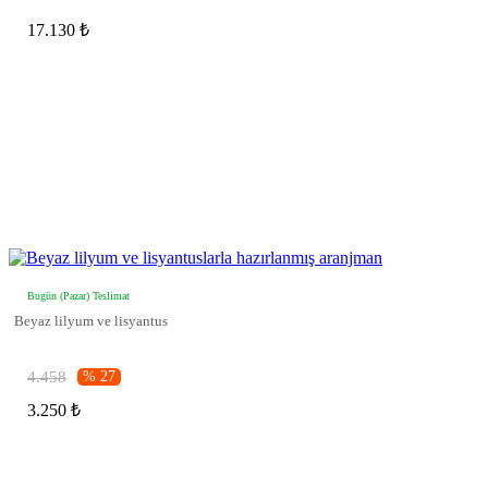
17.130 ₺
Bugün (Pazar) Teslimat
Beyaz lilyum ve lisyantus
4.458
% 27
3.250 ₺