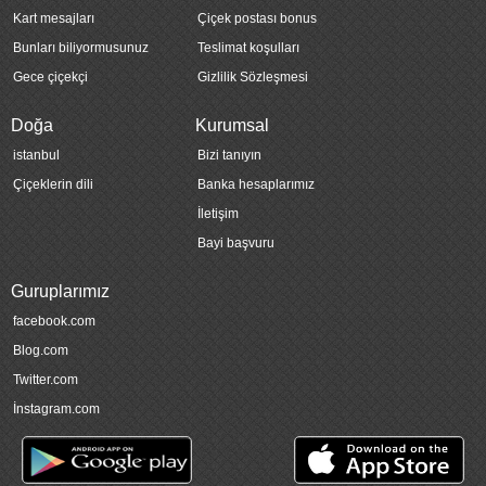
Kart mesajları
Çiçek postası bonus
Bunları biliyormusunuz
Teslimat koşulları
Gece çiçekçi
Gizlilik Sözleşmesi
Doğa
Kurumsal
istanbul
Bizi tanıyın
Çiçeklerin dili
Banka hesaplarımız
İletişim
Bayi başvuru
Guruplarımız
facebook.com
Blog.com
Twitter.com
İnstagram.com