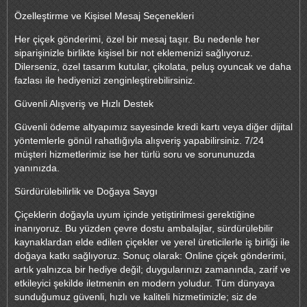
Özelleştirme ve Kişisel Mesaj Seçenekleri
Her çiçek gönderimi, özel bir mesaj taşır. Bu nedenle her
siparişinizle birlikte kişisel bir not eklemenizi sağlıyoruz.
Dilerseniz, özel tasarım kutular, çikolata, peluş oyuncak ve daha
fazlası ile hediyenizi zenginleştirebilirsiniz.
Güvenli Alışveriş ve Hızlı Destek
Güvenli ödeme altyapımız sayesinde kredi kartı veya diğer dijital
yöntemlerle gönül rahatlığıyla alışveriş yapabilirsiniz. 7/24
müşteri hizmetlerimiz ise her türlü soru ve sorununuzda
yanınızda.
Sürdürülebilirlik ve Doğaya Saygı
Çiçeklerin doğayla uyum içinde yetiştirilmesi gerektiğine
inanıyoruz. Bu yüzden çevre dostu ambalajlar, sürdürülebilir
kaynaklardan elde edilen çiçekler ve yerel üreticilerle iş birliği ile
doğaya katkı sağlıyoruz. Sonuç olarak: Online çiçek gönderimi,
artık yalnızca bir hediye değil; duygularınızı zamanında, zarif ve
etkileyici şekilde iletmenin en modern yoludur. Tüm dünyaya
sunduğumuz güvenli, hızlı ve kaliteli hizmetimizle; siz de