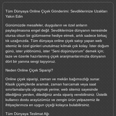
Tüm Dünyaya Online Çiçek Gönderimi: Sevdiklerinize Uzakları
Yakın Edin
Günümüzde mesafeler, duyguların ve özel anların
paylaşılmasına engel değil. Sevdiklerinize dünyanın neresinde
olursa olsun bir gülümseme hediye etmek, artık sadece birkaç
tık uzağınızda. Tüm dünyaya online çiçek satışı yapan web
sitemiz ile özel günleri unutulmaz kılmak çok kolay. İster doğum
günü, ister yıldönümü, ister “Seni düşünüyorum” demek için;
taze ve özenle hazırlanmış çiçek aranjmanlarımızla dünyanın
dört bir yanına sevgi taşıyoruz.
Neden Online Çiçek Siparişi?
Online çiçek siparişi, zaman ve mekân bağımsızlığı sunar.
Klasik çiçekçilerde aramak, zaman harcamak veya saat
sınırlamalarıyla uğraşmak yerine; web sitemiz sayesinde
dilediğiniz yerden, dilediğiniz anda sipariş verebilirsiniz. Üstelik
kullanıcı dostu arayüzümüz ve zengin ürün yelpazemiz ile
ihtiyaçlarınıza en uygun çiçeği kolayca bulabilirsiniz.
Tüm Dünyaya Teslimat Ağı