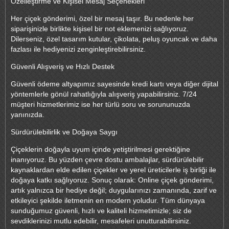
Özelleştirme ve Kişisel Mesaj Seçenekleri
Her çiçek gönderimi, özel bir mesaj taşır. Bu nedenle her
siparişinizle birlikte kişisel bir not eklemenizi sağlıyoruz.
Dilerseniz, özel tasarım kutular, çikolata, peluş oyuncak ve daha
fazlası ile hediyenizi zenginleştirebilirsiniz.
Güvenli Alışveriş ve Hızlı Destek
Güvenli ödeme altyapımız sayesinde kredi kartı veya diğer dijital
yöntemlerle gönül rahatlığıyla alışveriş yapabilirsiniz. 7/24
müşteri hizmetlerimiz ise her türlü soru ve sorununuzda
yanınızda.
Sürdürülebilirlik ve Doğaya Saygı
Çiçeklerin doğayla uyum içinde yetiştirilmesi gerektiğine
inanıyoruz. Bu yüzden çevre dostu ambalajlar, sürdürülebilir
kaynaklardan elde edilen çiçekler ve yerel üreticilerle iş birliği ile
doğaya katkı sağlıyoruz. Sonuç olarak: Online çiçek gönderimi,
artık yalnızca bir hediye değil; duygularınızı zamanında, zarif ve
etkileyici şekilde iletmenin en modern yoludur. Tüm dünyaya
sunduğumuz güvenli, hızlı ve kaliteli hizmetimizle; siz de
sevdiklerinizi mutlu edebilir, mesafeleri unutturabilirsiniz.