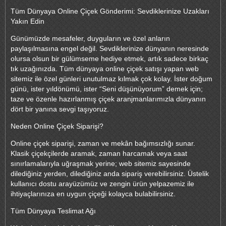
Tüm Dünyaya Online Çiçek Gönderimi: Sevdiklerinize Uzakları
Yakın Edin
Günümüzde mesafeler, duyguların ve özel anların
paylaşılmasına engel değil. Sevdiklerinize dünyanın neresinde
olursa olsun bir gülümseme hediye etmek, artık sadece birkaç
tık uzağınızda. Tüm dünyaya online çiçek satışı yapan web
sitemiz ile özel günleri unutulmaz kılmak çok kolay. İster doğum
günü, ister yıldönümü, ister “Seni düşünüyorum” demek için;
taze ve özenle hazırlanmış çiçek aranjmanlarımızla dünyanın
dört bir yanına sevgi taşıyoruz.
Neden Online Çiçek Siparişi?
Online çiçek siparişi, zaman ve mekân bağımsızlığı sunar.
Klasik çiçekçilerde aramak, zaman harcamak veya saat
sınırlamalarıyla uğraşmak yerine; web sitemiz sayesinde
dilediğiniz yerden, dilediğiniz anda sipariş verebilirsiniz. Üstelik
kullanıcı dostu arayüzümüz ve zengin ürün yelpazemiz ile
ihtiyaçlarınıza en uygun çiçeği kolayca bulabilirsiniz.
Tüm Dünyaya Teslimat Ağı