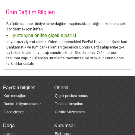
Ürün Dağıtım Bilgileri
Bu ürün sadece türkiye içine dağıtımı yapılmaktadır. diğer ülkelere çiçek
göndermek için lütfen
yurtdışına online çiçek siparişi
sayfamızı ziyarat ediniz. Ödeme seçenekleri PayPal Havale-eft Kredi kartı
Bankamatik ve tüm banka kartları geçerlidir Bonus Card sahiplerine 2-4
ay taksit ile alma avantajı sunulmaktadır Siparişleriniz 7/24 adrese
teslimat yapılır Kullanılan ürünlerde mevsimsel ve stok durumuna göre
farklılıklar olabilir.
Faydalı bilgiler
Önemli
Kart mesajları
Çiçek postası bonus
Bunları biliyormusunuz
Teslimat koşulları
Gece çiçekçi
Gizlilik Sözleşmesi
Doğa
Kurumsal
istanbul
Bizi tanıyın