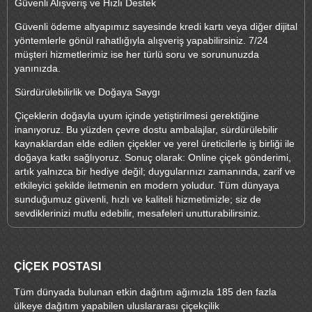
Güvenli Alışveriş ve Hızlı Destek
Güvenli ödeme altyapımız sayesinde kredi kartı veya diğer dijital
yöntemlerle gönül rahatlığıyla alışveriş yapabilirsiniz. 7/24
müşteri hizmetlerimiz ise her türlü soru ve sorununuzda
yanınızda.
Sürdürülebilirlik ve Doğaya Saygı
Çiçeklerin doğayla uyum içinde yetiştirilmesi gerektiğine
inanıyoruz. Bu yüzden çevre dostu ambalajlar, sürdürülebilir
kaynaklardan elde edilen çiçekler ve yerel üreticilerle iş birliği ile
doğaya katkı sağlıyoruz. Sonuç olarak: Online çiçek gönderimi,
artık yalnızca bir hediye değil; duygularınızı zamanında, zarif ve
etkileyici şekilde iletmenin en modern yoludur. Tüm dünyaya
sunduğumuz güvenli, hızlı ve kaliteli hizmetimizle; siz de
sevdiklerinizi mutlu edebilir, mesafeleri unutturabilirsiniz.
ÇİÇEK POSTASI
Tüm dünyada bulunan etkin dağıtım ağımızla 185 den fazla
ülkeye dağıtım yapabilen uluslararası çiçekçilik