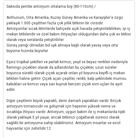
Saksıda pembe antoryum ortalama boy (80-110cm) /
Anthurium, Orta Amerika, Kuzey Güney Amerika ve Karayipler'e özgü
yaklaşık 1.000 çeşittten fazla çok yıllık bitkinin bir cinsidir.
Antoryumlar sıcak iklimlerde bahçede açık havada yetiştirilebilirken, iyi iç
mekan bitkileridir ve özel bakım ihtiyaçları olduğundan daha çok ev bitkisi
olarak veya seralarda yetiştirilirler.
Güneş yanığı olmadan bol ışık almaya bağlı olarak yavaş veya orta
büyüme hızında büyürler.
Eşsiz tropikal şekilleri ve parlak kırmızı, yeşil ve beyaz renkleri nedeniyle
flamingo çiçekleri olarak da adlandırılan bu çiçekler, uzun süreler
boyunca sürekli olarak çiçek açarak onları yıl boyunca keyifli iç mekan
bitkileri haline getirir. Çiçek açan çeşitler, renkli, kalp şeklindeki mumsu
kabukları ve kırmızı veya sarı kuyruk benzeri çiçek sivri uçları ile ayırt
edilir.
Diğer çeşitlerin büyük yapraklı, derin damarlı yaprakları vardır. Birçok
antoryum tırmanıcıdır ve gelişmek için hepsinin yüksek neme ve
sıcaklığa ihtiyacı vardır. Antoryum, uygun bakım ile iç mekanlarda tipik
olarak yaklaşık 5 yıl yaşar, ancak bitkinizi çoğaltarak süresiz olarak
sağlıklı bir antoryuma sahip olabilirsiniz. Antoryum insanlar ve evcil
hayvanlar için zehirlidir.12