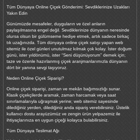
Tüm Dünyaya Online Çiçek Gönderimi: Sevdiklerinize Uzakları
Yakın Edin
Günümüzde mesafeler, duyguların ve özel anların
paylaşılmasına engel değil. Sevdiklerinize dünyanın neresinde
olursa olsun bir gülümseme hediye etmek, artık sadece birkaç
tık uzağınızda. Tüm dünyaya online çiçek satışı yapan web
sitemiz ile özel günleri unutulmaz kılmak çok kolay. İster doğum
günü, ister yıldönümü, ister “Seni düşünüyorum” demek için;
taze ve özenle hazırlanmış çiçek aranjmanlarımızla dünyanın
dört bir yanına sevgi taşıyoruz.
Neden Online Çiçek Siparişi?
Online çiçek siparişi, zaman ve mekân bağımsızlığı sunar.
Klasik çiçekçilerde aramak, zaman harcamak veya saat
sınırlamalarıyla uğraşmak yerine; web sitemiz sayesinde
dilediğiniz yerden, dilediğiniz anda sipariş verebilirsiniz. Üstelik
kullanıcı dostu arayüzümüz ve zengin ürün yelpazemiz ile
ihtiyaçlarınıza en uygun çiçeği kolayca bulabilirsiniz.
Tüm Dünyaya Teslimat Ağı