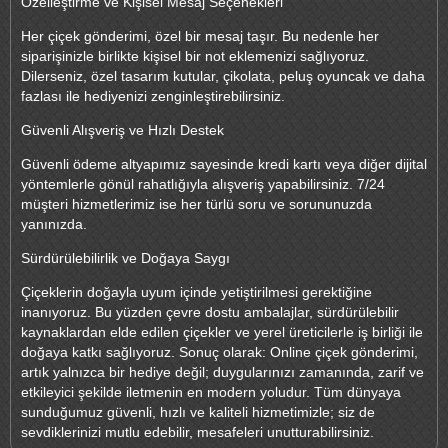
Özelleştirme ve Kişisel Mesaj Seçenekleri
Her çiçek gönderimi, özel bir mesaj taşır. Bu nedenle her
siparişinizle birlikte kişisel bir not eklemenizi sağlıyoruz.
Dilerseniz, özel tasarım kutular, çikolata, peluş oyuncak ve daha
fazlası ile hediyenizi zenginleştirebilirsiniz.
Güvenli Alışveriş ve Hızlı Destek
Güvenli ödeme altyapımız sayesinde kredi kartı veya diğer dijital
yöntemlerle gönül rahatlığıyla alışveriş yapabilirsiniz. 7/24
müşteri hizmetlerimiz ise her türlü soru ve sorununuzda
yanınızda.
Sürdürülebilirlik ve Doğaya Saygı
Çiçeklerin doğayla uyum içinde yetiştirilmesi gerektiğine
inanıyoruz. Bu yüzden çevre dostu ambalajlar, sürdürülebilir
kaynaklardan elde edilen çiçekler ve yerel üreticilerle iş birliği ile
doğaya katkı sağlıyoruz. Sonuç olarak: Online çiçek gönderimi,
artık yalnızca bir hediye değil; duygularınızı zamanında, zarif ve
etkileyici şekilde iletmenin en modern yoludur. Tüm dünyaya
sunduğumuz güvenli, hızlı ve kaliteli hizmetimizle; siz de
sevdiklerinizi mutlu edebilir, mesafeleri unutturabilirsiniz.