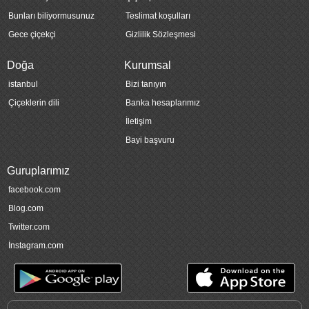
Bunları biliyormusunuz
Teslimat koşulları
Gece çiçekçi
Gizlilik Sözleşmesi
Doğa
Kurumsal
istanbul
Bizi tanıyın
Çiçeklerin dili
Banka hesaplarımız
İletişim
Bayi başvuru
Guruplarımız
facebook.com
Blog.com
Twitter.com
İnstagram.com